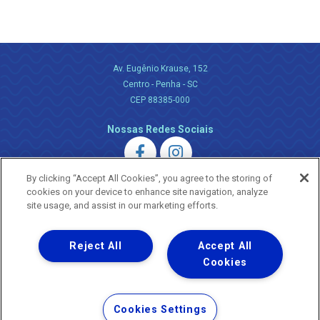
Av. Eugênio Krause, 152
Centro - Penha - SC
CEP 88385-000
Nossas Redes Sociais
By clicking “Accept All Cookies”, you agree to the storing of
cookies on your device to enhance site navigation, analyze
site usage, and assist in our marketing efforts.
Uma empresa
Reject All
Accept All
Copyright ® 2026 - Todos os Direitos Reservados.
Nossa natureza movimenta a vida
Cookies
Termos Gerais de Uso de Sites e Aplicativos
Política de Privacidade e Proteção de Dados
Cookies Settings