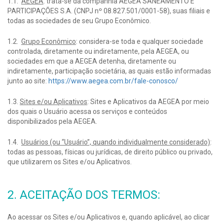
1.1.
AEGEA
: trata-se da companhia AEGEA SANEAMENTO E
PARTICIPAÇÕES S.A. (CNPJ nº 08.827.501/0001-58), suas filiais e
todas as sociedades de seu Grupo Econômico.
1.2.
Grupo Econômico
: considera-se toda e qualquer sociedade
controlada, diretamente ou indiretamente, pela AEGEA, ou
sociedades em que a AEGEA detenha, diretamente ou
indiretamente, participação societária, as quais estão informadas
junto ao site:
https://www.aegea.com.br/fale-conosco/
1.3.
Sites e/ou Aplicativos
: Sites e Aplicativos da AEGEA por meio
dos quais o Usuário acessa os serviços e conteúdos
disponibilizados pela AEGEA.
1.4.
Usuários (ou “Usuário”, quando individualmente considerado)
:
todas as pessoas, físicas ou jurídicas, de direito público ou privado,
que utilizarem os Sites e/ou Aplicativos.
2. ACEITAÇÃO DOS TERMOS:
Ao acessar os Sites e/ou Aplicativos e, quando aplicável, ao clicar