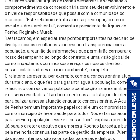
O balanço social da Águas de Penha demonstra à sociedade o
comprometimento da concessionária com seu desenvolvimento e
o nível de responsabilidade que possui com a comunidade do
município. “Este relatório retrata a nossa preocupação com o
social e a área ambiental”, comenta a presidente da Águas de
Penha, Reginalva Mureb.
“Destacamos, em especial, três pontos importantes na decisão de
divulgar nossos resultados: a necessária transparência com a
população; a reunião de informações que permitirão comparar o
nosso desempenho ao longo do contrato; e uma visão global de
como impactamos com nossos serviços os nossos clientes,
nossos colaboradores e o meio ambiente”, completa.
O relatório apresenta, por exemplo, como a concessionária atuou
durante o ano, o que fez para garantir água à população, como se
relacionou com os vários públicos, sua atuação na área ambiental
e os seus resultados. “Também medimos a satisfação do cliente
para balizar a nossa atuação enquanto concessionária. A Águas
de Penha tem um importante papel social e um compromisso
com o município de levar saúde para todos. Nós estamos aqui
para servir a população, esse é o nosso foco”, explica a presidente.
Já para o diretor executivo da empresa, Rodrigo Larceda, a busca
pela melhoria contínua faz parte da gestão da empresa. “Além
das ações internas, são valorizadas parcerias e diálogos