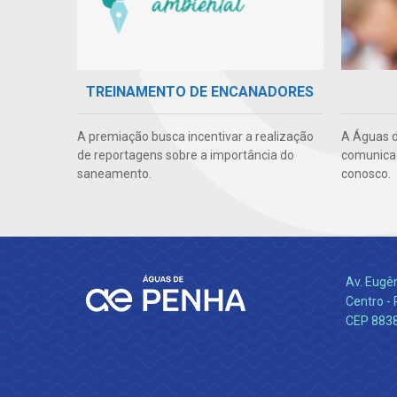
TREINAMENTO DE ENCANADORES
A premiação busca incentivar a realização
A Águas d
de reportagens sobre a importância do
comunicaç
saneamento.
conosco.
Av. Eugê
Centro -
CEP 883