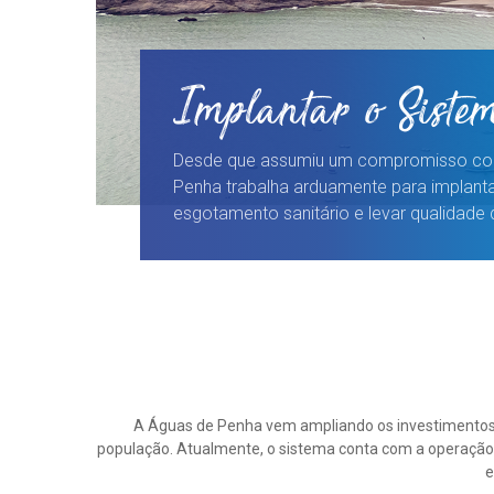
Implantar o Siste
Desde que assumiu um compromisso co
Penha trabalha arduamente para implanta
esgotamento sanitário e levar qualidade 
A Águas de Penha vem ampliando os investimentos 
população. Atualmente, o sistema conta com a operação 
e