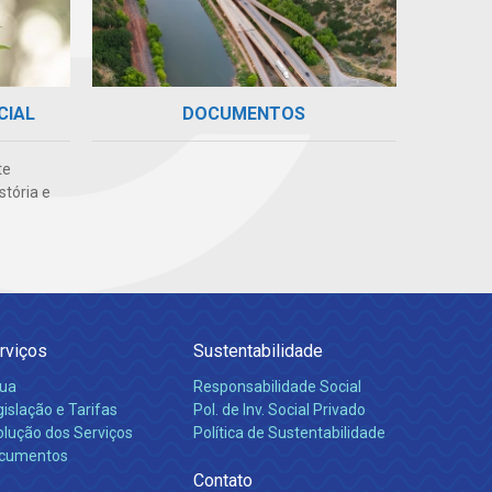
DOCUMENTOS
CIAL
te
stória e
rviços
Sustentabilidade
ua
Responsabilidade Social
islação e Tarifas
Pol. de Inv. Social Privado
olução dos Serviços
Política de Sustentabilidade
cumentos
Contato