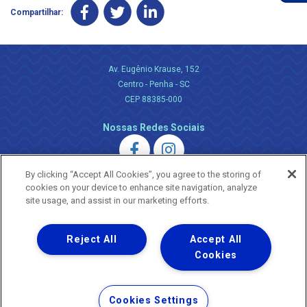
Compartilhar:
Av. Eugênio Krause, 152
Centro - Penha - SC
CEP 88385-000
Nossas Redes Sociais
By clicking “Accept All Cookies”, you agree to the storing of
cookies on your device to enhance site navigation, analyze
site usage, and assist in our marketing efforts.
Uma empresa
Reject All
Accept All
Copyright ® 2026 - Todos os Direitos Reservados.
Nossa natureza movimenta a vida
Cookies
Termos Gerais de Uso de Sites e Aplicativos
Política de Privacidade e Proteção de Dados
Cookies Settings