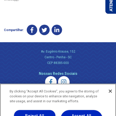
Compartilhar:
Av. Eugênio Krause, 152
Centro - Penha - SC
CEP 88385-000
Nossas Redes Sociais
By clicking “Accept All Cookies”, you agree to the storing of
cookies on your device to enhance site navigation, analyze
site usage, and assist in our marketing efforts.
Uma empresa
Reject All
Accept All
Copyright ® 2026 - Todos os Direitos Reservados.