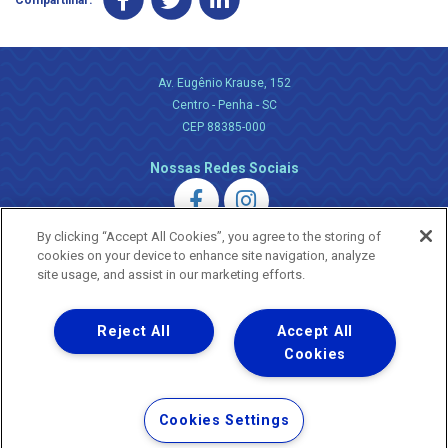
Av. Eugênio Krause, 152
Centro - Penha - SC
CEP 88385-000
Nossas Redes Sociais
By clicking “Accept All Cookies”, you agree to the storing of
cookies on your device to enhance site navigation, analyze
site usage, and assist in our marketing efforts.
Uma empresa
Reject All
Accept All
Copyright ® 2026 - Todos os Direitos Reservados.
Nossa natureza movimenta a vida
Cookies
Termos Gerais de Uso de Sites e Aplicativos
Política de Privacidade e Proteção de Dados
Cookies Settings