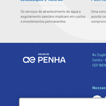
Os serviços de abastecimento de água e
Uma conc
esgotamento sanitário implicam em custos
acordo co
e investimentos permanentes.
compromis
Av. Eugê
Centro -
CEP 883
Nossas