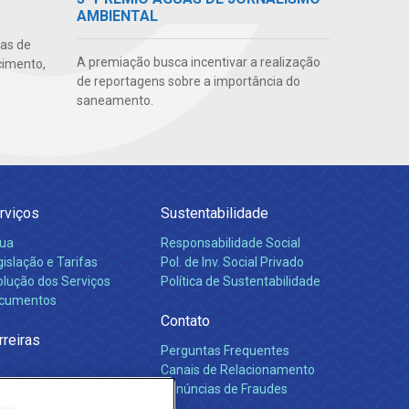
AMBIENTAL
uas de
A premiação busca incentivar a realização
cimento,
de reportagens sobre a importância do
saneamento.
rviços
Sustentabilidade
ua
Responsabilidade Social
islação e Tarifas
Pol. de Inv. Social Privado
olução dos Serviços
Política de Sustentabilidade
cumentos
Contato
rreiras
Perguntas Frequentes
Canais de Relacionamento
Denúncias de Fraudes