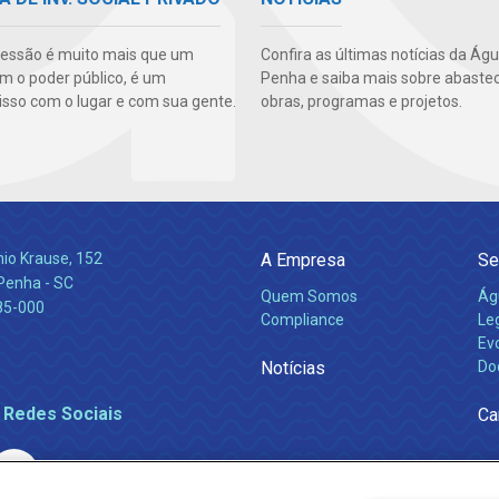
essão é muito mais que um
Confira as últimas notícias da Ág
m o poder público, é um
Penha e saiba mais sobre abaste
so com o lugar e com sua gente.
obras, programas e projetos.
nio Krause, 152
A Empresa
Se
 Penha - SC
Quem Somos
Ág
85-000
Compliance
Leg
Ev
Notícias
Do
 Redes Sociais
Ca