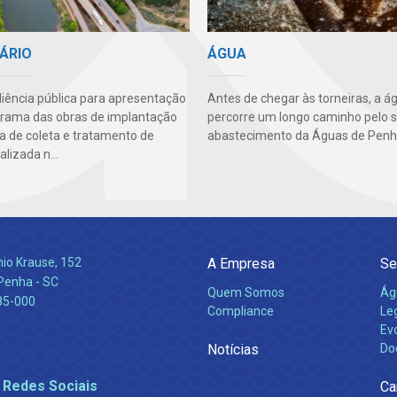
ÁRIO
ÁGUA
iência pública para apresentação
Antes de chegar às torneiras, a á
rama das obras de implantação
percorre um longo caminho pelo 
a de coleta e tratamento de
abastecimento da Águas de Penh
alizada n...
nio Krause, 152
A Empresa
Se
 Penha - SC
Quem Somos
Ág
85-000
Compliance
Leg
Ev
Notícias
Do
 Redes Sociais
Ca