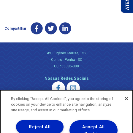
Compartilhar:
Av. Eugênio Krause, 152
Centro - Penha - SC
CEP 88385-000
Nossas Redes Sociais
By clicking “Accept All Cookies”, you agree to the storing of
cookies on your device to enhance site navigation, analyze
site usage, and assist in our marketing efforts.
Uma empresa
Reject All
Accept All
Copyright ® 2026 - Todos os Direitos Reservados.