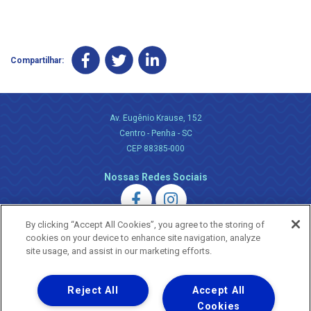
Compartilhar:
Av. Eugênio Krause, 152
Centro - Penha - SC
CEP 88385-000
Nossas Redes Sociais
By clicking “Accept All Cookies”, you agree to the storing of
cookies on your device to enhance site navigation, analyze
site usage, and assist in our marketing efforts.
Uma empresa
Reject All
Accept All
Copyright ® 2026 - Todos os Direitos Reservados.
Nossa natureza movimenta a vida
Cookies