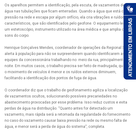
Os aparelhos permitem a identificação, pela escuta, de vazamentos de
água nas tubulações que ficam enterradas. Quando a água que está com
pressão na rede e escapa por algum orifício, ela cria vibrações e ruídos
característicos, que são identificados pelo geofone. O equipamento lembra
um estetoscópio, instrumento utilizado na área médica e que amplia os
sons do corpo.
Henrique Gonçalves Mendes, coordenador de operações da Regional SC,
alerta à população para não se surpreenderem quando identificarem as
equipes da concessionária trabalhando no meio da rua, principalmente à
noite. Em muitos casos, o trabalho precisa ser feito de madrugada, quando
o movimento de veículos é menor e os ruídos externos diminuem,
facilitando a identificação dos pontos de fuga de água.
O coordenador diz que o trabalho de geofonamento agiliza a localização
de vazamentos ocultos, solucionando possíveis precariedades no
abastecimento provocadas por esse problema. Isso reduz custos e evita
perdas de água na distribuição. “Quanto antes for detectado um
vazamento, mais rápida será a retomada da regularidade do fornecimento
no caso do vazamento causar baixa pressão na rede ou mesmo falta de
água, e menor será a perda de água do sistema”, completa.