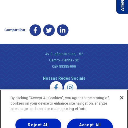
Compartilhar:
Av. Eugênio Krause, 152
Centro - Penha - SC
CEP 88385-000
Nossas Redes Sociais
By clicking “Accept All Cookies”, you agree to the storing of
cookies on your device to enhance site navigation, analyze
site usage, and assist in our marketing efforts.
Uma empresa
Reject All
Accept All
Copyright ® 2026 - Todos os Direitos Reservados.