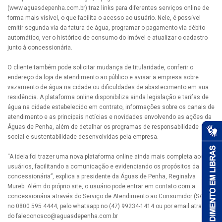
(www.aguasdepenha.com.br) traz links para diferentes serviços online de
forma mais visível, o que facilita o acesso ao usuário. Nele, é possível
emitir segunda via da fatura de água, programar o pagamento via débito
automático, ver o histórico de consumo do imóvel e atualizar o cadastro
junto à concessionária.
O cliente também pode solicitar mudança de titularidade, conferir o
endereço da loja de atendimento ao público e avisar a empresa sobre
vazamento de água na cidade ou dificuldades de abastecimento em sua
residência. A plataforma online disponibiliza ainda legislação e tarifas de
água na cidade estabelecido em contrato, informações sobre os canais de
atendimento e as principais notícias e novidades envolvendo as ações da
Águas de Penha, além de detalhar os programas de responsabilidade
social e sustentabilidade desenvolvidas pela empresa.
“A ideia foi trazer uma nova plataforma online ainda mais completa aos
usuários, facilitando a comunicação e evidenciando os propósitos da
concessionária”, explica a presidente da Águas de Penha, Reginalva
Mureb. Além do próprio site, o usuário pode entrar em contato com a
concessionária através do Serviço de Atendimento ao Consumidor (SAC)
no 0800 595 4444, pelo whatsapp no (47) 99234-1414 ou por email através
do
faleconosco@aguasdepenha.com.br