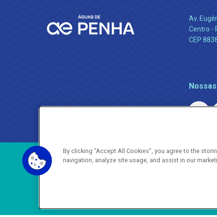
Av. Eugê
Centro -
CEP 883
Nossas
By clicking “Accept All Cookies”, you agree to the stor
navigation, analyze site usage, and assist in our market