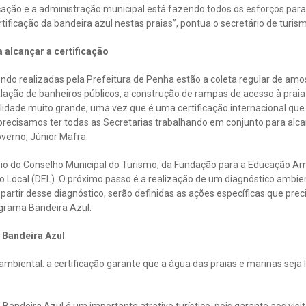
icação e a administração municipal está fazendo todos os esforços para
tificação da bandeira azul nestas praias”, pontua o secretário de turi
 alcançar a certificação
ndo realizadas pela Prefeitura de Penha estão a coleta regular de am
talação de banheiros públicos, a construção de rampas de acesso à prai
ilidade muito grande, uma vez que é uma certificação internacional qu
precisamos ter todas as Secretarias trabalhando em conjunto para alca
verno, Júnior Mafra.
io do Conselho Municipal do Turismo, da Fundação para a Educação Amb
Local (DEL). O próximo passo é a realização de um diagnóstico ambien
 partir desse diagnóstico, serão definidas as ações específicas que pre
ograma Bandeira Azul.
o Bandeira Azul
biental: a certificação garante que a água das praias e marinas seja 