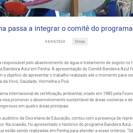
a passa a integrar o comitê do programa
Dicas
04/04/2024
responsável pelo abastecimento de água e tratamento de esgoto no mu
a Bandeira Azul em Penha. A apresentação do Comitê Bandeira Azul foi
 o objetivo de apresentar o trabalho realizado até o momento para con
ia da Vovó, Saudade, Vermelha e Poá.
ama internacional de certificação ambiental, criado em 1985 pela Foun
a visa promover o desenvolvimento sustentável de áreas costeiras e de
rigorosos em quatro áreas principais:
 auditório da Secretaria de Educação, contou com a presença de repre
etor. Na ocasião, foi apresentado o histórico do programa Bandeira Azul,
que estão sendo realizadas em Penha para atender a esses critérios. “S