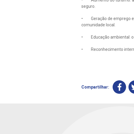
• Aumento do turismo: a Ba
seguro.
• Geração de emprego e re
comunidade local.
• Educação ambiental: o p
• Reconhecimento internac
Compartilhar: