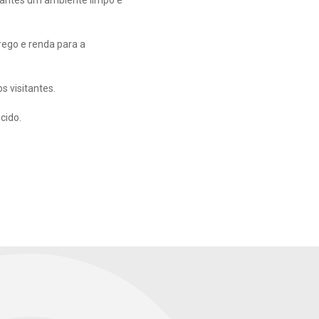
itantes um ambiente limpo e
ego e renda para a
 visitantes.
cido.