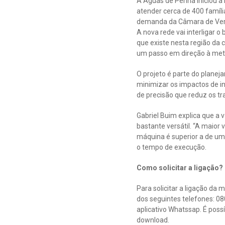
A Águas de Penha iniciou a 
atender cerca de 400 famíli
demanda da Câmara de Verea
A nova rede vai interligar 
que existe nesta região da c
um passo em direção à meta 
O projeto é parte do plane
minimizar os impactos de i
de precisão que reduz os t
Gabriel Buim explica que a
bastante versátil. “A maio
máquina é superior a de uma
o tempo de execução.
Como solicitar a ligação?
Para solicitar a ligação da
dos seguintes telefones: 08
aplicativo Whatssap. É poss
download.