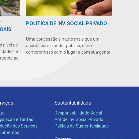
E
POLITICA DE INV. SOCIAL PRIVADO
OAIS
Uma concessão é muito mais que um
o nível de
acordo com o poder público, é um
vidades, e
compromisso com o lugar e com sua gente.
stende ao
rviços
Sustentabilidade
ua
Responsabilidade Social
islação e Tarifas
Pol. de Inv. Social Privado
olução dos Serviços
Política de Sustentabilidade
cumentos