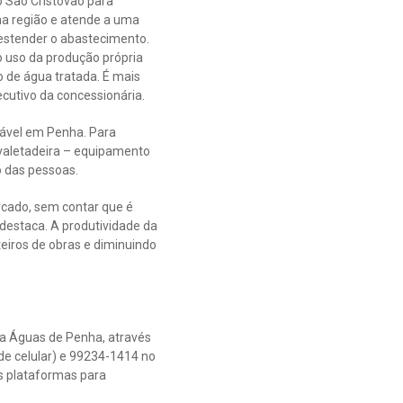
o São Cristóvão para
 na região e atende a uma
estender o abastecimento.
o uso da produção própria
ão de água tratada. É mais
cutivo da concessionária.
tável em Penha. Para
 valetadeira – equipamento
o das pessoas.
rcado, sem contar que é
destaca. A produtividade da
teiros de obras e diminuindo
 da Águas de Penha, através
 de celular) e 99234-1414 no
as plataformas para