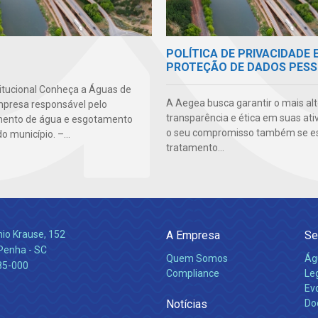
POLÍTICA DE PRIVACIDADE 
PROTEÇÃO DE DADOS PESS
titucional Conheça a Águas de
A Aegea busca garantir o mais alt
presa responsável pelo
transparência e ética em suas ati
mento de água e esgotamento
o seu compromisso também se e
do município. –...
tratamento...
nio Krause, 152
A Empresa
Se
 Penha - SC
Quem Somos
Ág
85-000
Compliance
Leg
Ev
Notícias
Do