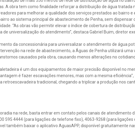
instalação de mais 550 metros de rede de distribuição de água no bairr
as. A obra tem como finalidade reforçar a distribuição de água tratada
dores para melhorar a qualidade dos serviços prestados ao bairro e 
o bairro ao sistema principal de abastecimento de Penha, sem dispensar 
idade. “As obras vão permitir elevar o índice de cobertura de distribuiç
de universalização do atendimento”, destaca Gabriel Buim, diretor exe
jamento da concessionária para universalizar o atendimento de água po
ntervenção na rede de abastecimento, a Águas de Penha utilizará uma
ranstornos causados pela obra, causando menos alterações no cotidian
 valetadeira é um dos equipamentos de maior precisão disponível no me
r vantagem é fazer escavações menores, mas com a mesma eficiência”, 
 retroescavadeira tradicional, chegando a triplicar a produção nos can
 moradia na rede, basta entrar em contato pelos canais de atendimento
00 595 4444 (para ligações de telefone fixo), 4063-9268 (para ligações
ível também baixar o aplicativo AguasAPP, disponível gratuitamente n