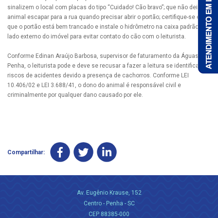
sinalizem o local com placas do tipo “Cuidado! Cão bravo”; que não deixe o
animal escapar para a rua quando precisar abrir o portão; certifique-se de
que o portão está bem trancado e instale o hidrômetro na caixa padrão, do
lado externo do imóvel para evitar contato do cão com o leiturista.
Conforme Edinan Araújo Barbosa, supervisor de faturamento da Águas de
Penha, o leiturista pode e deve se recusar a fazer a leitura se identificar
riscos de acidentes devido a presença de cachorros. Conforme LEI
10.406/02 e LEI 3.688/41, o dono do animal é responsável civil e
criminalmente por qualquer dano causado por ele.
Compartilhar:
Av. Eugênio Krause, 152
Centro - Penha - SC
CEP 88385-000