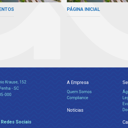
ENTOS
PÁGINA INICIAL
nio Krause, 152
A Empresa
Se
 Penha - SC
Quem Somos
Ág
85-000
Compliance
Leg
Ev
Notícias
Do
 Redes Sociais
Ca