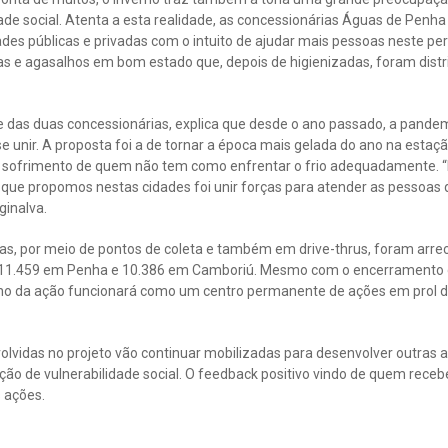
ade social. Atenta a esta realidade, as concessionárias Águas de Pen
ades públicas e privadas com o intuito de ajudar mais pessoas neste pe
s e agasalhos em bom estado que, depois de higienizadas, foram distri
e das duas concessionárias, explica que desde o ano passado, a pande
e unir. A proposta foi a de tornar a época mais gelada do ano na esta
sofrimento de quem não tem como enfrentar o frio adequadamente. “R
o que propomos nestas cidades foi unir forças para atender as pessoas
ginalva.
as, por meio de pontos de coleta e também em drive-thrus, foram arre
s 11.459 em Penha e 10.386 em Camboriú. Mesmo com o encerramento 
orno da ação funcionará como um centro permanente de ações em pro
lvidas no projeto vão continuar mobilizadas para desenvolver outras
ação de vulnerabilidade social. O feedback positivo vindo de quem receb
s ações.