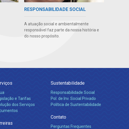
RESPONSABILIDADE SOCIAL
A atuação social e ambientalmente
responsável faz parte da nossa história e
do nosso propósito.
rviços
Sustentabilidade
ua
Responsabilidade Social
islação e Tarifas
Pol. de Inv. Social Privado
olução dos Serviços
Política de Sustentabilidade
cumentos
Contato
rreiras
Perguntas Frequentes