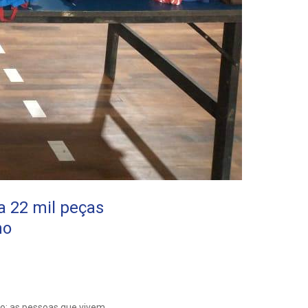
 22 mil peças
no
ão: as pessoas que vivem