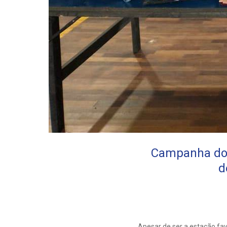
Campanha do 
d
Apesar de ser a estação fa