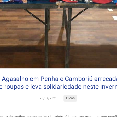
Agasalho em Penha e Camboriú arrecada
e roupas e leva solidariedade neste inver
Dicas
28/07/2021
vorita de muitos, o inverno traz também à tona uma grande preocupaç