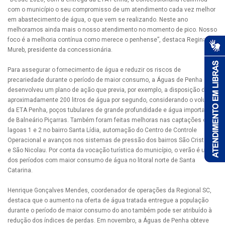
com o município o seu compromisso de um atendimento cada vez melhor
em abastecimento de água, o que vem se realizando. Neste ano
melhoramos ainda mais o nosso atendimento no momento de pico. Nosso
foco é a melhoria contínua como merece o penhense”, destaca Reginalva
Mureb, presidente da concessionária.
Para assegurar o fornecimento de água e reduzir os riscos de
precariedade durante o período de maior consumo, a Águas de Penha
desenvolveu um plano de ação que previa, por exemplo, a disposição de
aproximadamente 200 litros de água por segundo, considerando o volume
da ETA Penha, poços tubulares de grande profundidade e água importada
de Balneário Piçarras. Também foram feitas melhoras nas captações das
lagoas 1 e 2 no bairro Santa Lídia, automação do Centro de Controle
Operacional e avanços nos sistemas de pressão dos bairros São Cristóvão
e São Nicolau. Por conta da vocação turística do município, o verão é um
dos períodos com maior consumo de água no litoral norte de Santa
Catarina.
Henrique Gonçalves Mendes, coordenador de operações da Regional SC,
destaca que o aumento na oferta de água tratada entregue a população
durante o período de maior consumo do ano também pode ser atribuído à
redução dos índices de perdas. Em novembro, a Águas de Penha obteve