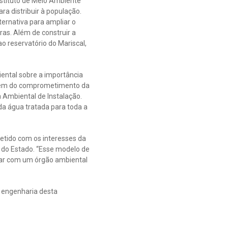
stituto de Meio Ambiente
ra distribuir à população.
ternativa para ampliar o
as. Além de construir a
 reservatório do Mariscal,
ental sobre a importância
 além do comprometimento da
 Ambiental de Instalação.
da água tratada para toda a
tido com os interesses da
 do Estado. “Esse modelo de
ntar com um órgão ambiental
 engenharia desta