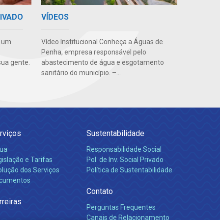
VÍDEOS
RIVADO
Vídeo Institucional Conheça a Águas de
e um
Penha, empresa responsável pelo
abastecimento de água e esgotamento
ua gente.
sanitário do município. –...
rviços
Sustentabilidade
ua
Responsabilidade Social
islação e Tarifas
Pol. de Inv. Social Privado
olução dos Serviços
Política de Sustentabilidade
cumentos
Contato
rreiras
Perguntas Frequentes
Canais de Relacionamento