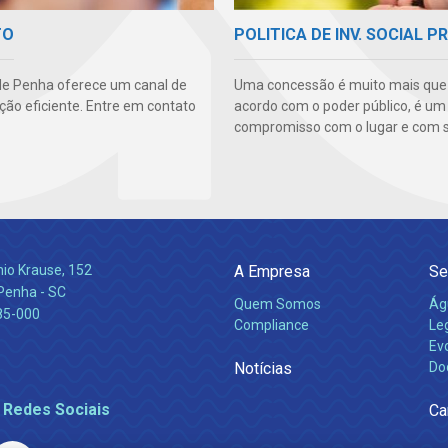
TO
POLITICA DE INV. SOCIAL P
e Penha oferece um canal de
Uma concessão é muito mais qu
ão eficiente. Entre em contato
acordo com o poder público, é um
compromisso com o lugar e com s
nio Krause, 152
A Empresa
Se
 Penha - SC
Quem Somos
Ág
85-000
Compliance
Leg
Ev
Notícias
Do
 Redes Sociais
Ca