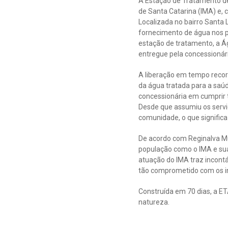
A Estação de Tratamento de
de Santa Catarina (IMA) e, 
Localizada no bairro Santa L
fornecimento de água nos pe
estação de tratamento, a Á
entregue pela concessionár
A liberação em tempo recor
da água tratada para a saú
concessionária em cumprir t
Desde que assumiu os servi
comunidade, o que significa
De acordo com Reginalva M
população como o IMA e sua
atuação do IMA traz incont
tão comprometido com os in
Construída em 70 dias, a E
natureza.