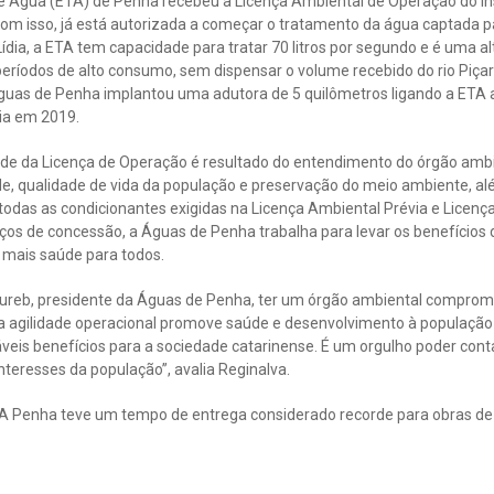
 Água (ETA) de Penha recebeu a Licença Ambiental de Operação do In
com isso, já está autorizada a começar o tratamento da água captada pa
ídia, a ETA tem capacidade para tratar 70 litros por segundo e é uma al
ríodos de alto consumo, sem dispensar o volume recebido do rio Piçarr
guas de Penha implantou uma adutora de 5 quilômetros ligando a ETA ao
ia em 2019.
de da Licença de Operação é resultado do entendimento do órgão ambi
de, qualidade de vida da população e preservação do meio ambiente,
odas as condicionantes exigidas na Licença Ambiental Prévia e Licença
ços de concessão, a Águas de Penha trabalha para levar os benefícios 
 mais saúde para todos.
ureb, presidente da Águas de Penha, ter um órgão ambiental comprome
 agilidade operacional promove saúde e desenvolvimento à população
áveis benefícios para a sociedade catarinense. É um orgulho poder co
teresses da população”, avalia Reginalva.
TA Penha teve um tempo de entrega considerado recorde para obras de