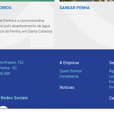
SANEAR PENHA
SOMOS
e Penha é a concessionária
el pelo abastecimento de água
pio de Penha, em Santa Catarina.
nio Krause, 152
A Empresa
Se
 Penha - SC
Quem Somos
Ág
85-000
Compliance
Leg
Ev
Notícias
Do
 Redes Sociais
Ca