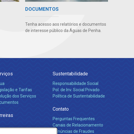
DOCUMENTOS
Tenha acesso aos relatórios e documentos
de interesse público da Águas de Penha.
rviços
Sustentabilidade
ua
Responsabilidade Social
islação e Tarifas
Pol. de Inv. Social Privado
olução dos Serviços
Política de Sustentabilidade
cumentos
Contato
rreiras
Perguntas Frequentes
Canais de Relacionamento
Denúncias de Fraudes