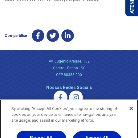
Compartilhar:
Av. Eugênio Krause, 152
Centro - Penha - SC
CEP 88385-000
Nossas Redes Sociais
By clicking “Accept All Cookies”, you agree to the storing of
cookies on your device to enhance site navigation, analyze
site usage, and assist in our marketing efforts.
Uma empresa
Reject All
Accept All
Copyright ® 2026 - Todos os Direitos Reservados.