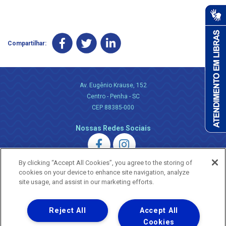
Compartilhar:
Av. Eugênio Krause, 152
Centro - Penha - SC
CEP 88385-000
Nossas Redes Sociais
By clicking “Accept All Cookies”, you agree to the storing of
cookies on your device to enhance site navigation, analyze
site usage, and assist in our marketing efforts.
Uma empresa
Reject All
Accept All
Copyright ® 2026 - Todos os Direitos Reservados.
Nossa natureza movimenta a vida
Cookies