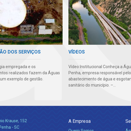
VÍDEOS
ÃO DOS SERVIÇOS
Vídeo Institucional Conheça a Ág
gia empregada e os
Penha, empresa responsável pelo
ntos realizados fazem da Águas
abastecimento de água e esgot
um exemplo de gestão.
sanitário do município. –...
nio Krause, 152
A Empresa
Se
 Penha - SC
Quem Somos
Ág