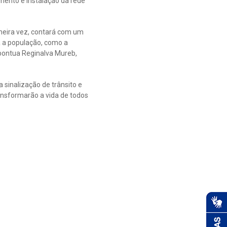
mento e instalação da rede
imeira vez, contará com um
a a população, como a
 pontua Reginalva Mureb,
sinalização de trânsito e
ansformarão a vida de todos