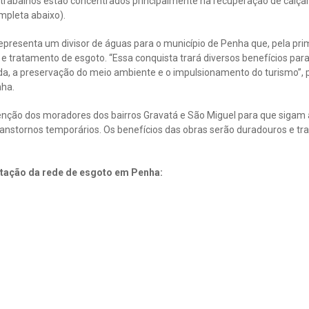
trabalhos estão concentrados principalmente na recuperação de calça
ompleta abaixo).
epresenta um divisor de águas para o município de Penha que, pela pr
e tratamento de esgoto. “Essa conquista trará diversos benefícios par
ida, a preservação do meio ambiente e o impulsionamento do turismo”,
nha.
nção dos moradores dos bairros Gravatá e São Miguel para que sigam a 
anstornos temporários. Os benefícios das obras serão duradouros e tr
tação da rede de esgoto em Penha: