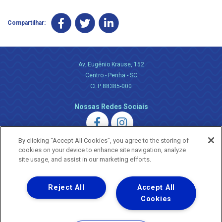
Compartilhar:
Av. Eugênio Krause, 152
Centro - Penha - SC
CEP 88385-000
Nossas Redes Sociais
By clicking “Accept All Cookies”, you agree to the storing of
cookies on your device to enhance site navigation, analyze
site usage, and assist in our marketing efforts.
Uma empresa
Reject All
Accept All
Copyright ® 2026 - Todos os Direitos Reservados.
Nossa natureza movimenta a vida
Cookies
Termos Gerais de Uso de Sites e Aplicativos