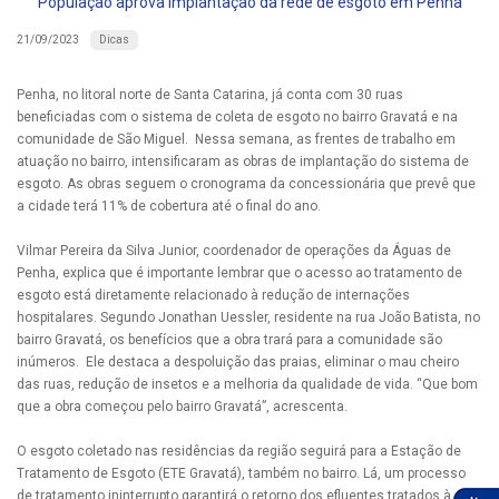
População aprova implantação da rede de esgoto em Penha
Dicas
21/09/2023
Penha, no litoral norte de Santa Catarina, já conta com 30 ruas
beneficiadas com o sistema de coleta de esgoto no bairro Gravatá e na
comunidade de São Miguel. Nessa semana, as frentes de trabalho em
atuação no bairro, intensificaram as obras de implantação do sistema de
esgoto. As obras seguem o cronograma da concessionária que prevê que
a cidade terá 11% de cobertura até o final do ano.
Vilmar Pereira da Silva Junior, coordenador de operações da Águas de
Penha, explica que é importante lembrar que o acesso ao tratamento de
esgoto está diretamente relacionado à redução de internações
hospitalares. Segundo Jonathan Uessler, residente na rua João Batista, no
bairro Gravatá, os benefícios que a obra trará para a comunidade são
inúmeros. Ele destaca a despoluição das praias, eliminar o mau cheiro
das ruas, redução de insetos e a melhoria da qualidade de vida. “Que bom
que a obra começou pelo bairro Gravatá”, acrescenta.
O esgoto coletado nas residências da região seguirá para a Estação de
Tratamento de Esgoto (ETE Gravatá), também no bairro. Lá, um processo
de tratamento ininterrupto garantirá o retorno dos efluentes tratados à