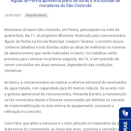
Águas de Penha apresenta plano de obras e tira dúvidas de
moradores do São Cristovão
Abastecimento
13/03/2020
Moradores do bairro São Cristovão, em Penha, participaram na noite de
quarta-feira, dia 11, do programa Afluentes. Realizado pela concessionária
Águas de Penha na Escola Municipal Joaquim Tavares, o encontro busca
conhecer detalhes e tirar dúvidas sobre as obras de melhorias no sistema
de abastecimento que serão realizadas no bairro. Os trabalhos estão
previstos para começar na próxima segunda, dia 16, e tem previsão de
serem concluídos em duas semanas, dependendo das condições
climáticas.
No bairro, a concessionária vai realizar a reforma estrutural do reservatório
de água tratada, com capacidade para 80 metros cúbicos. De acordo com
a gestora operacional da concessionária, Fernanda Barreto, a manutenção
se faz necessária devido a fissuras ocasionadas por defeitos na camada
de impermeabilização na área interna do equipamento, causando a
infiltração no concreto.
Outro fator que afeta a estrutura é o cloro utilizado no tratamento da água.
A presença do componente, ao longo dos anos, ocasiona a corrosão do