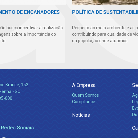
MENTO DE ENCANADORES
POLÍTICA DE SUSTENTABIL
ão busca incentivar a realização
Respeito ao meio ambiente e as 
agens sobre a importância do
contribuindo para qualidade de vi
to.
da população onde atuamos.
nio Krause, 152
A Empresa
Se
 Penha - SC
Quem Somos
Ág
85-000
Compliance
Leg
Ev
Notícias
Do
 Redes Sociais
Ca