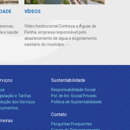
VÍDEOS
IDADE
Vídeo Institucional Conheça a Águas de
pessoas,
Penha, empresa responsável pelo
da e saúde
abastecimento de água e esgotamento
sanitário do município. –...
rviços
Sustentabilidade
ua
Responsabilidade Social
islação e Tarifas
Pol. de Inv. Social Privado
olução dos Serviços
Política de Sustentabilidade
cumentos
Contato
rreiras
Perguntas Frequentes