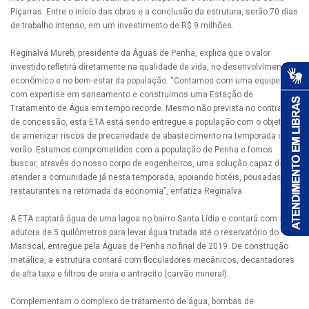
Piçarras. Entre o início das obras e a conclusão da estrutura, serão 70 dias
de trabalho intenso, em um investimento de R$ 9 milhões.
Reginalva Mureb, presidente da Águas de Penha, explica que o valor
investido refletirá diretamente na qualidade de vida, no desenvolvimento
econômico e no bem-estar da população. “Contamos com uma equipe
com expertise em saneamento e construímos uma Estação de
Tratamento de Água em tempo recorde. Mesmo não prevista no contrato
de concessão, esta ETA está sendo entregue a população com o objetivo
de amenizar riscos de precariedade de abastecimento na temporada de
verão. Estamos comprometidos com a população de Penha e fomos
buscar, através do nosso corpo de engenheiros, uma solução capaz de
atender a comunidade já nesta temporada, apoiando hotéis, pousadas e
restaurantes na retomada da economia”, enfatiza Reginalva.
A ETA captará água de uma lagoa no bairro Santa Lídia e contará com uma
adutora de 5 quilômetros para levar água tratada até o reservatório do
Mariscal, entregue pela Águas de Penha no final de 2019. De construção
metálica, a estrutura contará com floculadores mecânicos, decantadores
de alta taxa e filtros de areia e antracito (carvão mineral).
Complementam o complexo de tratamento de água, bombas de