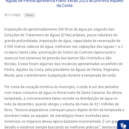
Águas de Penha apresenta Plano Verão 2023 ao prefeito Aquiles
da Costa
Dicas
07/11/2022
Disposição de aproximadamente 200 litros de água por segundo das
Estações de Tratamento de Águas (ETAs) próprias, poços tubulares de
grande profundidade, importação de água, capacidade de reservação de
6.500 metros cúbicos de água, melhorias nas captações das lagoas 1 e 2
no bairro Santa Lídia, automação do Centro de Controle Operacional e
avanços nos sistemas de pressão dos bairros São Cristóvão e São
Nicolau. Essas foram algumas das inciativas apresentadas ao prefeito de
Penha, Aquiles da Costa, pela presidente da Águas de Penha, Reginalva
Mureb, para o atendimento à população durante a temporada de verão.
Por conta da vocação turística do município, o verão é um dos períodos
com maior consumo de água no litoral norte de Santa Catarina. Na última
temporada, a concessionária bateu recorde na distribuição de água no
mês de dezembro, quando atingiu o volume de mais de 321 milhões de
litros. “Nossos preparativos começam pouco depois do fim da temporada e
envolvem todas as equipes. As estratégias foram montadas para
minimizar os impactos dessa época bastante movimentada. É um grande
desafio e estamos sempre buscando as melhores práticas”, destacou o