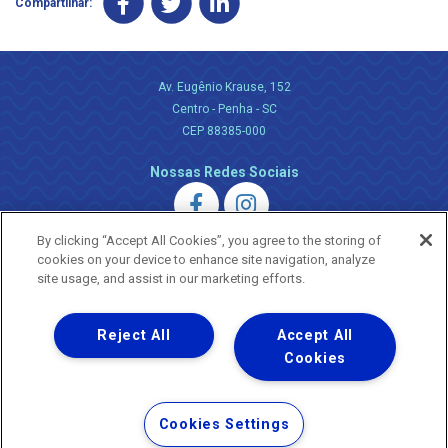
Compartilhar:
Av. Eugênio Krause, 152
Centro - Penha - SC
CEP 88385-000
Nossas Redes Sociais
By clicking “Accept All Cookies”, you agree to the storing of
cookies on your device to enhance site navigation, analyze
site usage, and assist in our marketing efforts.
Uma empresa
Reject All
Accept All
Copyright ® 2026 - Todos os Direitos Reservados.
Nossa natureza movimenta a vida
Cookies
Termos Gerais de Uso de Sites e Aplicativos
Política de Privacidade e Proteção de Dados
Cookies Settings