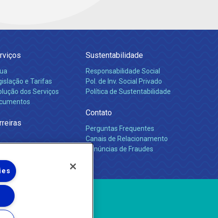
rviços
Sustentabilidade
ua
Responsabilidade Social
islação e Tarifas
Pol. de Inv. Social Privado
olução dos Serviços
Política de Sustentabilidade
cumentos
Contato
rreiras
Perguntas Frequentes
Canais de Relacionamento
Denúncias de Fraudes
ies