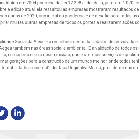
 instituído em 2004 por meio da Lei 12.298 e, desde lá, já foram 1.070 
bre a edição atual, ela ressaltou as empresas mostraram resultados d
ndo dados de 2020, ano inicial da pandemia e de desafio para todas 
irar muitas outras empresas de todos os portes a realizarem ações soc
bilidade Social da Alesc é o reconhecimento do trabalho desenvolvido 
 Aegea também nas áreas social e ambiental. É a validação de todos os
to, cumprindo com a nossa missão, que é oferecer serviços de qualid
ormar gerações para a construção de um mundo melhor, onde todos te
entabilidade ambiental”, destaca Reginalva Mureb, presidente das e