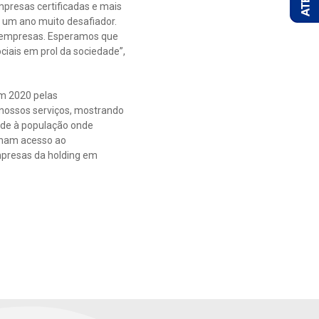
empresas certificadas e mais
e um ano muito desafiador.
as empresas. Esperamos que
iais em prol da sociedade”,
em 2020 pelas
 nossos serviços, mostrando
ade à população onde
nham acesso ao
mpresas da holding em