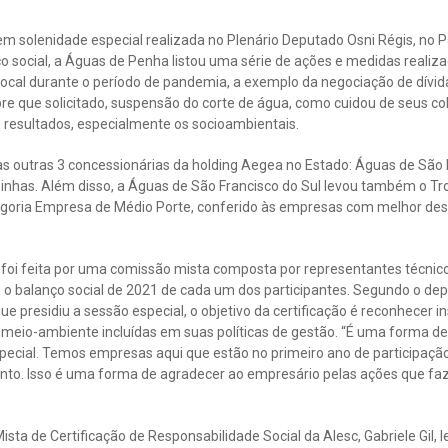
 em solenidade especial realizada no Plenário Deputado Osni Régis, no 
ço social, a Águas de Penha listou uma série de ações e medidas realiz
local durante o período de pandemia, a exemplo da negociação de dívida
 que solicitado, suspensão do corte de água, como cuidou de seus co
 resultados, especialmente os socioambientais.
as outras 3 concessionárias da holding Aegea no Estado: Águas de São 
has. Além disso, a Águas de São Francisco do Sul levou também o Tr
tegoria Empresa de Médio Porte, conferido às empresas com melhor d
 foi feita por uma comissão mista composta por representantes técnico
ou o balanço social de 2021 de cada um dos participantes. Segundo o dep
ue presidiu a sessão especial, o objetivo da certificação é reconhecer 
 meio-ambiente incluídas em suas políticas de gestão. “É uma forma de
special. Temos empresas aqui que estão no primeiro ano de participaçã
nto. Isso é uma forma de agradecer ao empresário pelas ações que fa
sta de Certificação de Responsabilidade Social da Alesc, Gabriele Gil,