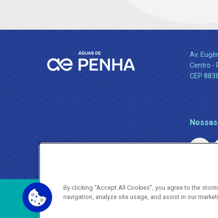
Av. Eugê
Centro -
CEP 883
Nossas
By clicking “Accept All Cookies”, you agree to the stor
navigation, analyze site usage, and assist in our market