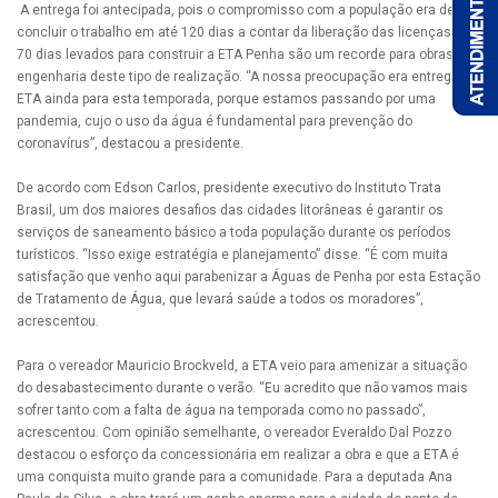
A entrega foi antecipada, pois o compromisso com a população era de
concluir o trabalho em até 120 dias a contar da liberação das licenças. Os
70 dias levados para construir a ETA Penha são um recorde para obras de
engenharia deste tipo de realização. “A nossa preocupação era entregar a
ETA ainda para esta temporada, porque estamos passando por uma
pandemia, cujo o uso da água é fundamental para prevenção do
coronavírus”, destacou a presidente.
De acordo com Edson Carlos, presidente executivo do Instituto Trata
Brasil, um dos maiores desafios das cidades litorâneas é garantir os
serviços de saneamento básico a toda população durante os períodos
turísticos. “Isso exige estratégia e planejamento” disse. “É com muita
satisfação que venho aqui parabenizar a Águas de Penha por esta Estação
de Tratamento de Água, que levará saúde a todos os moradores”,
acrescentou.
Para o vereador Mauricio Brockveld, a ETA veio para amenizar a situação
do desabastecimento durante o verão. “Eu acredito que não vamos mais
sofrer tanto com a falta de água na temporada como no passado”,
acrescentou. Com opinião semelhante, o vereador Everaldo Dal Pozzo
destacou o esforço da concessionária em realizar a obra e que a ETA é
uma conquista muito grande para a comunidade. Para a deputada Ana