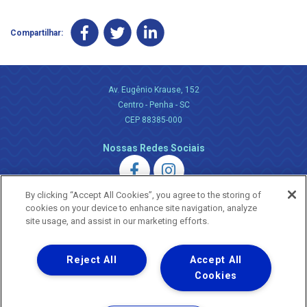
Compartilhar:
Av. Eugênio Krause, 152
Centro - Penha - SC
CEP 88385-000
Nossas Redes Sociais
By clicking “Accept All Cookies”, you agree to the storing of
cookies on your device to enhance site navigation, analyze
site usage, and assist in our marketing efforts.
Uma empresa
Reject All
Accept All
Copyright ® 2026 - Todos os Direitos Reservados.
Nossa natureza movimenta a vida
Cookies
Termos Gerais de Uso de Sites e Aplicativos