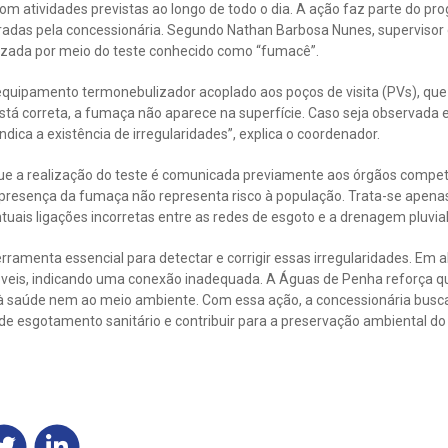
om atividades previstas ao longo de todo o dia. A ação faz parte do 
adas pela concessionária. Segundo Nathan Barbosa Nunes, supervisor
lizada por meio do teste conhecido como “fumacê”.
equipamento termonebulizador acoplado aos poços de visita (PVs), que
stá correta, a fumaça não aparece na superfície. Caso seja observada em
ndica a existência de irregularidades”, explica o coordenador.
ue a realização do teste é comunicada previamente aos órgãos compe
 presença da fumaça não representa risco à população. Trata-se apen
ntuais ligações incorretas entre as redes de esgoto e a drenagem pluvial
ramenta essencial para detectar e corrigir essas irregularidades. Em 
óveis, indicando uma conexão inadequada. A Águas de Penha reforça que
s à saúde nem ao meio ambiente. Com essa ação, a concessionária busc
e esgotamento sanitário e contribuir para a preservação ambiental do 