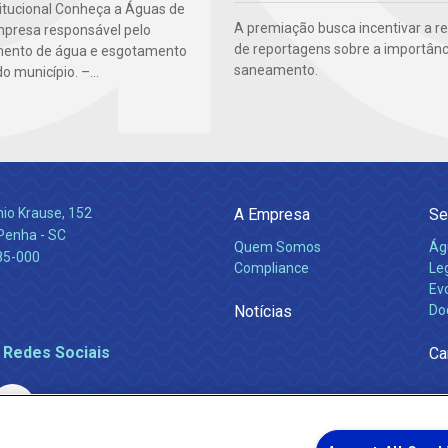
titucional Conheça a Águas de
A premiação busca incentivar a r
presa responsável pelo
de reportagens sobre a importânc
mento de água e esgotamento
saneamento.
do município. –...
nio Krause, 152
A Empresa
Se
 Penha - SC
Quem Somos
Ág
85-000
Compliance
Leg
Ev
Notícias
Do
 Redes Sociais
Ca