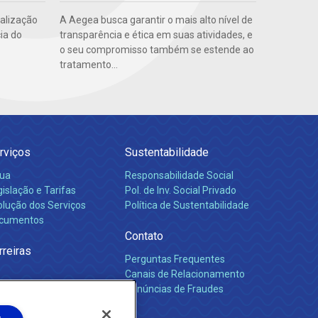
ealização
A Aegea busca garantir o mais alto nível de
ia do
transparência e ética em suas atividades, e
o seu compromisso também se estende ao
tratamento...
rviços
Sustentabilidade
ua
Responsabilidade Social
islação e Tarifas
Pol. de Inv. Social Privado
olução dos Serviços
Política de Sustentabilidade
cumentos
Contato
rreiras
Perguntas Frequentes
Canais de Relacionamento
Denúncias de Fraudes