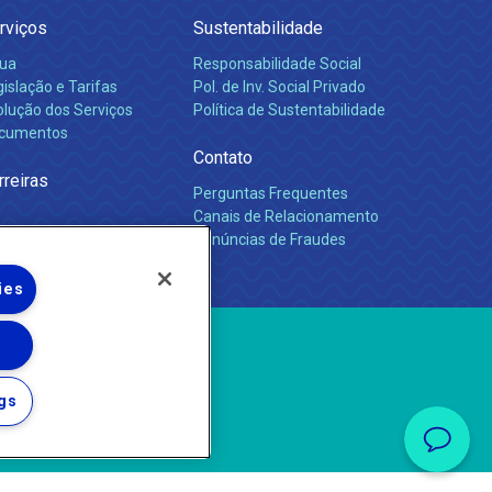
rviços
Sustentabilidade
ua
Responsabilidade Social
islação e Tarifas
Pol. de Inv. Social Privado
olução dos Serviços
Política de Sustentabilidade
cumentos
Contato
rreiras
Perguntas Frequentes
Canais de Relacionamento
Denúncias de Fraudes
ies
gs