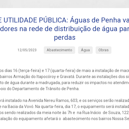
 UTILIDADE PÚBLICA: Águas de Penha vai
ores na rede de distribuição de água pa
perdas
Abastecimento
Água
Obras
12/05/2023
s dias 16 (terça-feira) e 17 (quarta-feira) de maio a instalação de m
 bairros Armação do Itapocóroy e Gravatá. Durante as instalações dos 
to de água durante a madrugada, para reduzir os impactos no atendim
poio do Departamento de Trânsito de Penha.
rá instalado na Avenida Nereu Ramos, 603, e os serviços serão realiza
 na Bacia da Vovó. Na quarta-feira, dia 17, o equipamento será instala
os sendo realizados da meia noite às 7h e na Rua Inácio de Souza, 122
nstalação do equipamento afetará o abastecimento nos bairros Nossa S