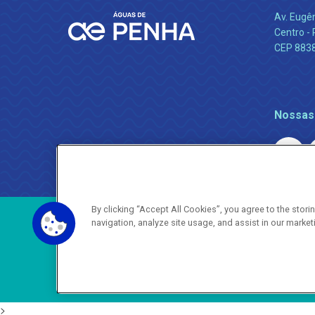
Av. Eugê
Centro -
CEP 883
Nossas
By clicking “Accept All Cookies”, you agree to the stor
navigation, analyze site usage, and assist in our market
>