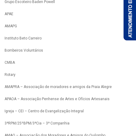
Grupo Escoteiro Baden Powell
APAE
AMAPG
Instituto Beto Carreiro
Bombeiros Voluntários
CMBA
Rotary
AMAPRA – Associação de moradores e amigos da Praia Alegre
APAOA – Associação Penhense de Artes e Ofícios Artesanais
Igreja – CEI – Centro de Evangelização Integral
3ªRPM/25ºBPM/3ªCia – 3ª Companhia
AMAQ – Associação dos Moradores e Amigos do Quilombo