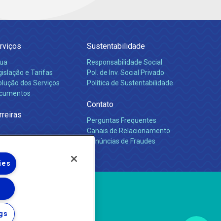
rviços
Sustentabilidade
ua
Responsabilidade Social
islação e Tarifas
Pol. de Inv. Social Privado
olução dos Serviços
Política de Sustentabilidade
cumentos
Contato
rreiras
Perguntas Frequentes
Canais de Relacionamento
Denúncias de Fraudes
ies
gs