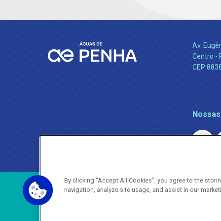
Av. Eugê
Centro -
CEP 883
Nossas
By clicking “Accept All Cookies”, you agree to the stor
navigation, analyze site usage, and assist in our market