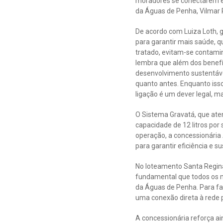
moradores se conectarem e 
da Águas de Penha, Vilmar P
De acordo com Luiza Loth, g
para garantir mais saúde, 
tratado, evitam-se contamin
lembra que além dos benefíci
desenvolvimento sustentáve
quanto antes. Enquanto isso
ligação é um dever legal, 
O Sistema Gravatá, que ate
capacidade de 12 litros por 
operação, a concessionária
para garantir eficiência e s
No loteamento Santa Regina,
fundamental que todos os m
da Águas de Penha. Para fac
uma conexão direta à rede p
A concessionária reforça ai