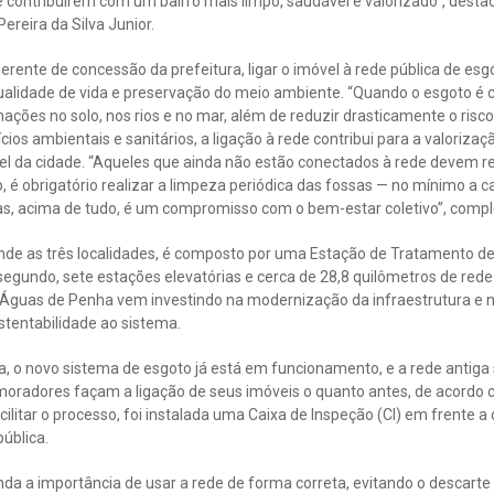
contribuírem com um bairro mais limpo, saudável e valorizado”, desta
ereira da Silva Junior.
erente de concessão da prefeitura, ligar o imóvel à rede pública de es
qualidade de vida e preservação do meio ambiente. “Quando o esgoto é 
ações no solo, nos rios e no mar, além de reduzir drasticamente o risco 
os ambientais e sanitários, a ligação à rede contribui para a valorizaç
l da cidade. “Aqueles que ainda não estão conectados à rede devem reg
, é obrigatório realizar a limpeza periódica das fossas — no mínimo a c
mas, acima de tudo, é um compromisso com o bem-estar coletivo”, compl
nde as três localidades, é composto por uma Estação de Tratamento d
segundo, sete estações elevatórias e cerca de 28,8 quilômetros de rede 
 Águas de Penha vem investindo na modernização da infraestrutura e 
ustentabilidade ao sistema.
 o novo sistema de esgoto já está em funcionamento, e a rede antiga s
oradores façam a ligação de seus imóveis o quanto antes, de acordo 
ilitar o processo, foi instalada uma Caixa de Inspeção (CI) em frente a
ública.
nda a importância de usar a rede de forma correta, evitando o descarte