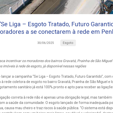
e Liga – Esgoto Tratado, Futuro Garantid
oradores a se conectarem à rede em Pen
Esgoto
30/06/2025
ca incentivar os moradores dos bairros Gravatá, Prainha de São Miguel
us imóveis à rede de esgoto, já disponível nessas regiões
ançar a campanha “Se Liga – Esgoto Tratado, Futuro Garantido”, com o 
à rede coletora de esgoto no bairro Gravatá, Prainha de São Miguel e
otamento sanitário já está 100% pronto e apto para receber as ligações
igação correta à rede não é apenas uma obrigação legal, mas também 
om a saúde da comunidade. O esgoto lançado de forma inadequada pol
ua, causa mau cheiro e traz riscos à saúde pública. “O sistema está disp