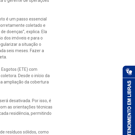
ca o gerente de operações
goto é um passo essencial
corretamente coletado e
de doenças”, explica. Ela
ão dos imóveis e para o
ularizar a situação o
ada seis meses. Fazer a
eta.
e Esgotos (ETE) com
coletora. Desde o início da
na ampliação da cobertura
erá desativada. Por isso, é
com as orientações técnicas
 cada residência, permitindo
 de resíduos sólidos, como