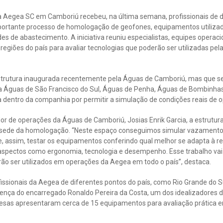
 Aegea SC em Camboriú recebeu, na última semana, profissionais de 
portante processo de homologação de geofones, equipamentos utilizado
s de abastecimento. A iniciativa reuniu especialistas, equipes operac
regiões do país para avaliar tecnologias que poderão ser utilizadas pel
strutura inaugurada recentemente pela Águas de Camboriú, mas que s
 Águas de São Francisco do Sul, Águas de Penha, Águas de Bombinhas
 dentro da companhia por permitir a simulação de condições reais de 
r de operações da Águas de Camboriú, Josias Enrik Garcia, a estrutura
 sede da homologação. “Neste espaço conseguimos simular vazamento
, assim, testar os equipamentos conferindo qual melhor se adapta à r
aspectos como ergonomia, tecnologia e desempenho. Esse trabalho vai c
o ser utilizados em operações da Aegea em todo o país”, destaca.
issionais da Aegea de diferentes pontos do país, como Rio Grande do S
ça do encarregado Ronaldo Pereira da Costa, um dos idealizadores d
resas apresentaram cerca de 15 equipamentos para avaliação prática 