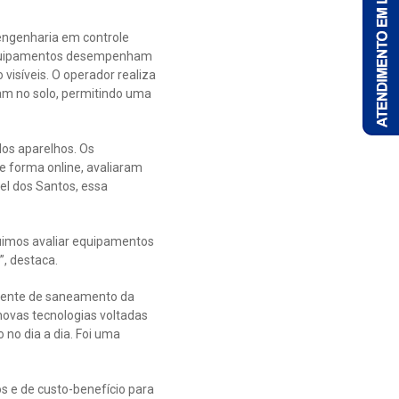
engenharia em controle
s equipamentos desempenham
visíveis. O operador realiza
am no solo, permitindo uma
dos aparelhos. Os
e forma online, avaliaram
el dos Santos, essa
uimos avaliar equipamentos
”, destaca.
agente de saneamento da
ovas tecnologias voltadas
no dia a dia. Foi uma
os e de custo-benefício para