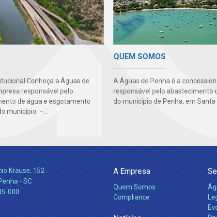
QUEM SOMOS
titucional Conheça a Águas de
A Águas de Penha é a concession
presa responsável pelo
responsável pelo abastecimento 
mento de água e esgotamento
do município de Penha, em Santa 
do município. –...
nio Krause, 152
A Empresa
Se
 Penha - SC
Quem Somos
Ág
85-000
Compliance
Leg
Ev