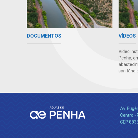
DOCUMENTOS
VÍDEOS
Vídeo Ins
Penha, em
abasteci
sanitário 
Av. Eugê
Centro -
CEP 883