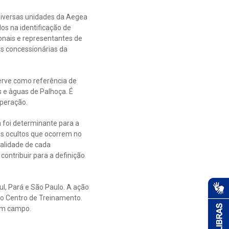
diversas unidades da Aegea
s na identificação de
ionais e representantes de
as concessionárias da
erve como referência de
 e àguas de Palhoça. É
operação.
 foi determinante para a
s ocultos que ocorrem no
ealidade de cada
ontribuir para a definição
ul, Pará e São Paulo. A ação
o Centro de Treinamento.
em campo.