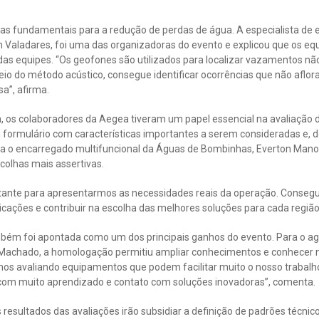
s fundamentais para a redução de perdas de água. A especialista de 
yn Valadares, foi uma das organizadoras do evento e explicou que o
 das equipes. “Os geofones são utilizados para localizar vazamentos não 
io do método acústico, consegue identificar ocorrências que não aflor
a”, afirma.
, os colaboradores da Aegea tiveram um papel essencial na avaliação 
 formulário com características importantes a serem consideradas e, d
a o encarregado multifuncional da Águas de Bombinhas, Everton Mano
scolhas mais assertivas.
tante para apresentarmos as necessidades reais da operação. Conseg
icações e contribuir na escolha das melhores soluções para cada região
mbém foi apontada como um dos principais ganhos do evento. Para o 
Machado, a homologação permitiu ampliar conhecimentos e conhecer n
os avaliando equipamentos que podem facilitar muito o nosso trabalho 
, com muito aprendizado e contato com soluções inovadoras”, comenta.
 resultados das avaliações irão subsidiar a definição de padrões técnic