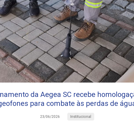
einamento da Aegea SC recebe homologaçã
geofones para combate às perdas de águ
Institucional
23/06/2026