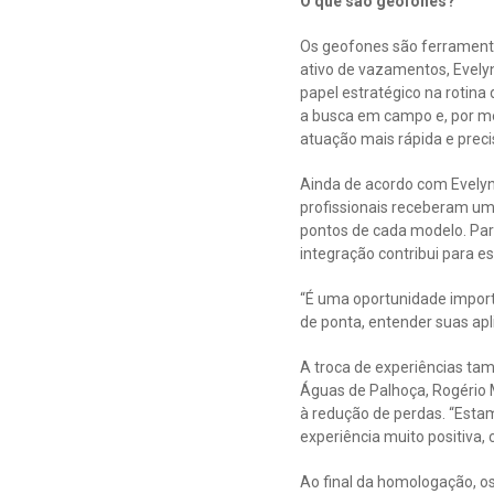
O que são geofones?
Os geofones são ferramenta
ativo de vazamentos, Evel
papel estratégico na rotina
a busca em campo e, por me
atuação mais rápida e precis
Ainda de acordo com Evelyn
profissionais receberam um
pontos de cada modelo. Par
integração contribui para e
“É uma oportunidade impor
de ponta, entender suas apl
A troca de experiências ta
Águas de Palhoça, Rogério 
à redução de perdas. “Estam
experiência muito positiva
Ao final da homologação, os