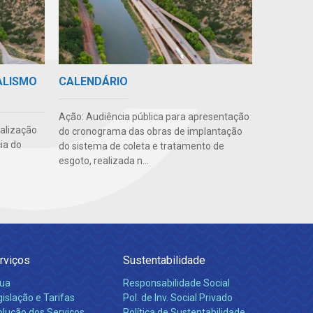
ALISMO
CALENDÁRIO
Ação: Audiência pública para apresentação
ealização
do cronograma das obras de implantação
ia do
do sistema de coleta e tratamento de
esgoto, realizada n...
rviços
Sustentabilidade
ua
Responsabilidade Social
islação e Tarifas
Pol. de Inv. Social Privado
olução dos Serviços
Política de Sustentabilidade