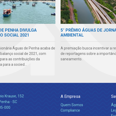
5° PRÊMIO ÁGUAS DE JORN
DE PENHA DIVULGA
AMBIENTAL
O SOCIAL 2021
A premiação busca incentivar a r
ionária Águas de Penha acaba de
de reportagens sobre a importânc
 balanço social de 2021, com
saneamento.
para as contribuições da
 para a socied...
nio Krause, 152
A Empresa
Se
 Penha - SC
Quem Somos
Ág
85-000
Compliance
Leg
Ev