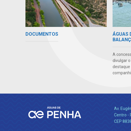
DOCUMENTOS
ÁGUAS 
BALANÇ
A concess
divulgar o
destaque 
companhia
Av. Eugê
Centro -
CEP 883