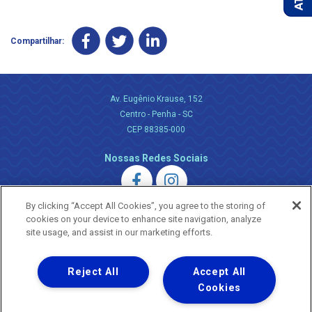
Compartilhar:
Av. Eugênio Krause, 152
Centro - Penha - SC
CEP 88385-000
Nossas Redes Sociais
By clicking “Accept All Cookies”, you agree to the storing of
cookies on your device to enhance site navigation, analyze
site usage, and assist in our marketing efforts.
Uma empresa
Reject All
Accept All
Copyright ® 2026 - Todos os Direitos Reservados.
Nossa natureza movimenta a vida
Cookies