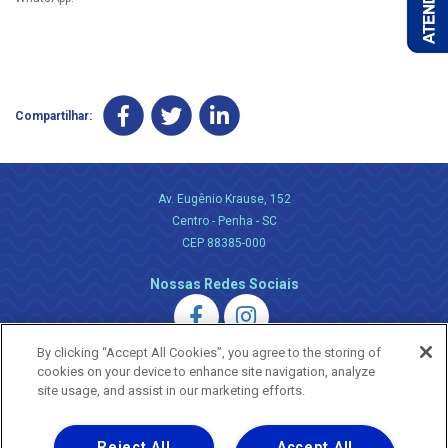
Compartilhar:
Av. Eugênio Krause, 152
Centro - Penha - SC
CEP 88385-000
Nossas Redes Sociais
By clicking “Accept All Cookies”, you agree to the storing of
cookies on your device to enhance site navigation, analyze
site usage, and assist in our marketing efforts.
Uma empresa
Reject All
Accept All
Copyright ® 2026 - Todos os Direitos Reservados.