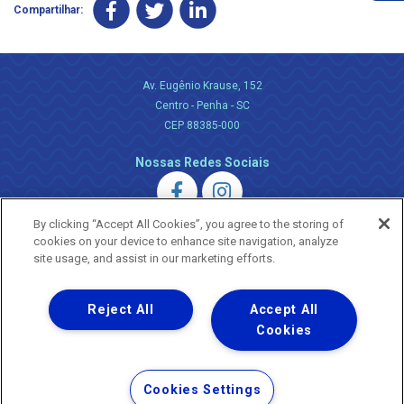
Compartilhar:
Av. Eugênio Krause, 152
Centro - Penha - SC
CEP 88385-000
Nossas Redes Sociais
By clicking “Accept All Cookies”, you agree to the storing of
cookies on your device to enhance site navigation, analyze
site usage, and assist in our marketing efforts.
Uma empresa
Reject All
Accept All
Copyright ® 2026 - Todos os Direitos Reservados.
Nossa natureza movimenta a vida
Cookies
Termos Gerais de Uso de Sites e Aplicativos
Política de Privacidade e Proteção de Dados
Cookies Settings