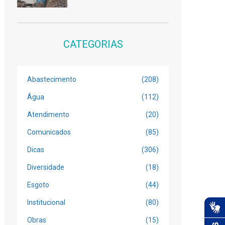
CATEGORIAS
Abastecimento
(208)
Água
(112)
Atendimento
(20)
Comunicados
(85)
Dicas
(306)
Diversidade
(18)
Esgoto
(44)
Institucional
(80)
Obras
(15)