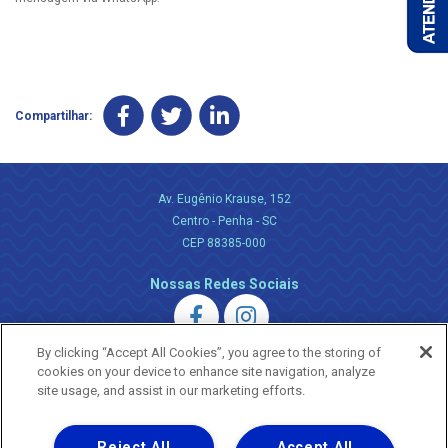
Compartilhar:
Av. Eugênio Krause, 152
Centro - Penha - SC
CEP 88385-000
Nossas Redes Sociais
By clicking “Accept All Cookies”, you agree to the storing of
cookies on your device to enhance site navigation, analyze
site usage, and assist in our marketing efforts.
Uma empresa
Reject All
Accept All
Copyright ® 2026 - Todos os Direitos Reservados.