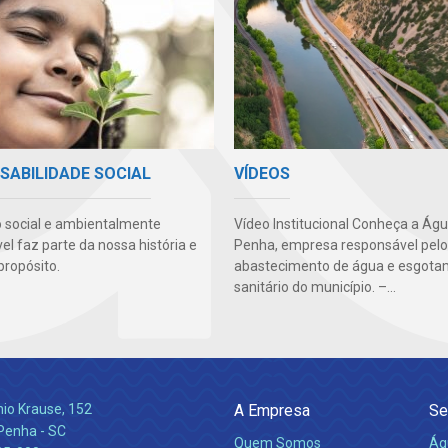
VÍDEOS
SABILIDADE SOCIAL
Vídeo Institucional Conheça a Ág
 social e ambientalmente
Penha, empresa responsável pelo
l faz parte da nossa história e
abastecimento de água e esgot
propósito.
sanitário do município. –...
nio Krause, 152
A Empresa
Se
 Penha - SC
Quem Somos
Ág