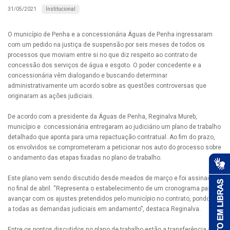
Institucional
31/05/2021
O município de Penha e a concessionária Águas de Penha ingressaram
com um pedido na justiça de suspensão por seis meses de todos os
processos que moviam entre si no que diz respeito ao contrato de
concessão dos serviços de água e esgoto. O poder concedente e a
concessionária vêm dialogando e buscando determinar
administrativamente um acordo sobre as questões controversas que
originaram as ações judiciais.
De acordo com a presidente da Águas de Penha, Reginalva Mureb,
município e concessionária entregaram ao judiciário um plano de trabalho
detalhado que aponta para uma repactuação contratual. Ao fim do prazo,
os envolvidos se comprometeram a peticionar nos auto do processo sobre
o andamento das etapas fixadas no plano de trabalho.
Este plano vem sendo discutido desde meados de março e foi assinado
no final de abril. “Representa o estabelecimento de um cronograma para
avançar com os ajustes pretendidos pelo município no contrato, pondo fim
a todas as demandas judiciais em andamento”, destaca Reginalva.
Entre os pontos discutidos no plano de trabalho estão a transferência para