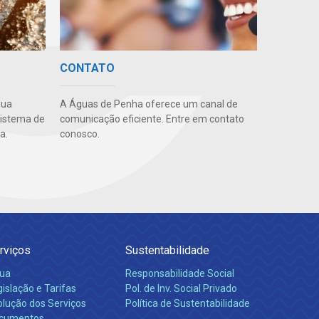
CONTATO
gua
A Águas de Penha oferece um canal de
sistema de
comunicação eficiente. Entre em contato
a.
conosco.
rviços
Sustentabilidade
ua
Responsabilidade Social
islação e Tarifas
Pol. de Inv. Social Privado
olução dos Serviços
Política de Sustentabilidade
cumentos