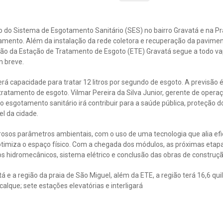
o do Sistema de Esgotamento Sanitário (SES) no bairro Gravatá e na Pr
mento. Além da instalação da rede coletora e recuperação da pavime
ução da Estação de Tratamento de Esgoto (ETE) Gravatá segue a todo vap
m breve.
rá capacidade para tratar 12 litros por segundo de esgoto. A previsão 
tratamento de esgoto. Vilmar Pereira da Silva Junior, gerente de oper
 esgotamento sanitário irá contribuir para a saúde pública, proteção 
l da cidade.
osos parâmetros ambientais, com o uso de uma tecnologia que alia efic
otimiza o espaço físico. Com a chegada dos módulos, as próximas etap
 hidromecânicos, sistema elétrico e conclusão das obras de construção 
á e a região da praia de São Miguel, além da ETE, a região terá 16,6 qu
alque; sete estações elevatórias e interligará