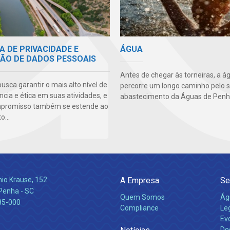
A DE PRIVACIDADE E
ÁGUA
ÃO DE DADOS PESSOAIS
Antes de chegar às torneiras, a á
sca garantir o mais alto nível de
percorre um longo caminho pelo 
cia e ética em suas atividades, e
abastecimento da Águas de Penh
mpromisso também se estende ao
...
nio Krause, 152
A Empresa
Se
 Penha - SC
Quem Somos
Ág
85-000
Compliance
Leg
Ev
Do