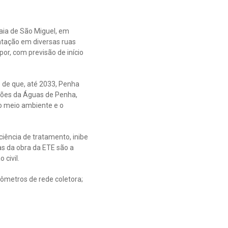
aia de São Miguel, em
ntação em diversas ruas
or, com previsão de início
é de que, até 2033, Penha
ações da Águas de Penha,
do meio ambiente e o
iência de tratamento, inibe
as da obra da ETE são a
civil.
ilômetros de rede coletora;