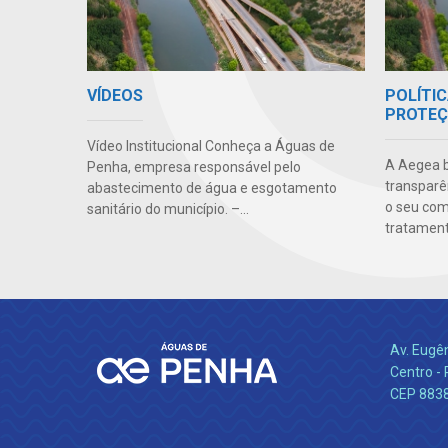
VÍDEOS
POLÍTIC
PROTEÇ
Vídeo Institucional Conheça a Águas de
A Aegea bu
Penha, empresa responsável pelo
transparên
abastecimento de água e esgotamento
o seu co
sanitário do município. –...
tratamento
Av. Eugê
Centro -
CEP 883