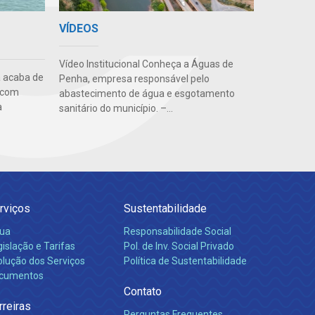
VÍDEOS
Vídeo Institucional Conheça a Águas de
 acaba de
Penha, empresa responsável pelo
, com
abastecimento de água e esgotamento
a
sanitário do município. –...
rviços
Sustentabilidade
ua
Responsabilidade Social
islação e Tarifas
Pol. de Inv. Social Privado
olução dos Serviços
Política de Sustentabilidade
cumentos
Contato
rreiras
Perguntas Frequentes