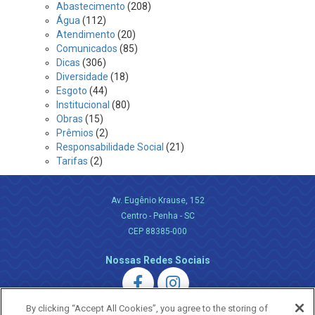
Abastecimento
(208)
Água
(112)
Atendimento
(20)
Comunicados
(85)
Dicas
(306)
Diversidade
(18)
Esgoto
(44)
Institucional
(80)
Obras
(15)
Prêmios
(2)
Responsabilidade Social
(21)
Tarifas
(2)
Av. Eugênio Krause, 152
Centro - Penha - SC
CEP 88385-000
Nossas Redes Sociais
By clicking “Accept All Cookies”, you agree to the storing of