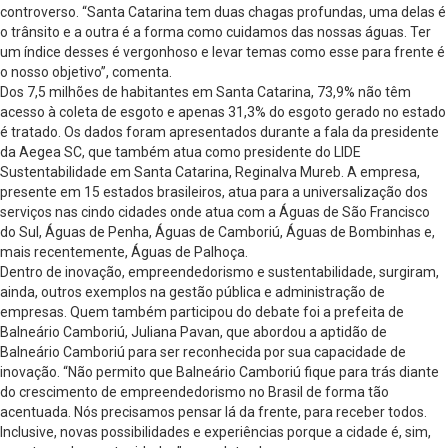
controverso. “Santa Catarina tem duas chagas profundas, uma delas é
o trânsito e a outra é a forma como cuidamos das nossas águas. Ter
um índice desses é vergonhoso e levar temas como esse para frente é
o nosso objetivo”, comenta.
Dos 7,5 milhões de habitantes em Santa Catarina, 73,9% não têm
acesso à coleta de esgoto e apenas 31,3% do esgoto gerado no estado
é tratado. Os dados foram apresentados durante a fala da presidente
da Aegea SC, que também atua como presidente do LIDE
Sustentabilidade em Santa Catarina, Reginalva Mureb. A empresa,
presente em 15 estados brasileiros, atua para a universalização dos
serviços nas cindo cidades onde atua com a Águas de São Francisco
do Sul, Águas de Penha, Águas de Camboriú, Águas de Bombinhas e,
mais recentemente, Águas de Palhoça.
Dentro de inovação, empreendedorismo e sustentabilidade, surgiram,
ainda, outros exemplos na gestão pública e administração de
empresas. Quem também participou do debate foi a prefeita de
Balneário Camboriú, Juliana Pavan, que abordou a aptidão de
Balneário Camboriú para ser reconhecida por sua capacidade de
inovação. “Não permito que Balneário Camboriú fique para trás diante
do crescimento de empreendedorismo no Brasil de forma tão
acentuada. Nós precisamos pensar lá da frente, para receber todos.
Inclusive, novas possibilidades e experiências porque a cidade é, sim,