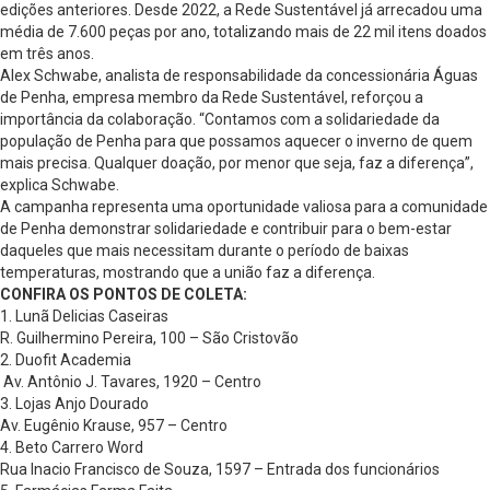
edições anteriores. Desde 2022, a Rede Sustentável já arrecadou uma
média de 7.600 peças por ano, totalizando mais de 22 mil itens doados
em três anos.
Alex Schwabe, analista de responsabilidade da concessionária Águas
de Penha, empresa membro da Rede Sustentável, reforçou a
importância da colaboração. “Contamos com a solidariedade da
população de Penha para que possamos aquecer o inverno de quem
mais precisa. Qualquer doação, por menor que seja, faz a diferença”,
explica Schwabe.
A campanha representa uma oportunidade valiosa para a comunidade
de Penha demonstrar solidariedade e contribuir para o bem-estar
daqueles que mais necessitam durante o período de baixas
temperaturas, mostrando que a união faz a diferença.
CONFIRA OS PONTOS DE COLETA:
1. Lunã Delicias Caseiras
R. Guilhermino Pereira, 100 – São Cristovão
2. Duofit Academia
Av. Antônio J. Tavares, 1920 – Centro
3. Lojas Anjo Dourado
Av. Eugênio Krause, 957 – Centro
4. Beto Carrero Word
Rua Inacio Francisco de Souza, 1597 – Entrada dos funcionários