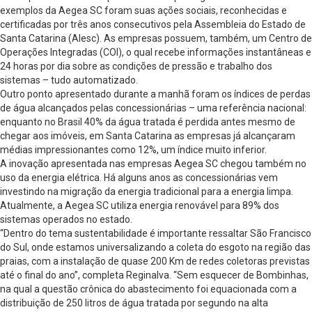
exemplos da Aegea SC foram suas ações sociais, reconhecidas e
certificadas por três anos consecutivos pela Assembleia do Estado de
Santa Catarina (Alesc). As empresas possuem, também, um Centro de
Operações Integradas (COI), o qual recebe informações instantâneas e
24 horas por dia sobre as condições de pressão e trabalho dos
sistemas – tudo automatizado.
Outro ponto apresentado durante a manhã foram os índices de perdas
de água alcançados pelas concessionárias – uma referência nacional:
enquanto no Brasil 40% da água tratada é perdida antes mesmo de
chegar aos imóveis, em Santa Catarina as empresas já alcançaram
médias impressionantes como 12%, um índice muito inferior.
A inovação apresentada nas empresas Aegea SC chegou também no
uso da energia elétrica. Há alguns anos as concessionárias vem
investindo na migração da energia tradicional para a energia limpa.
Atualmente, a Aegea SC utiliza energia renovável para 89% dos
sistemas operados no estado.
“Dentro do tema sustentabilidade é importante ressaltar São Francisco
do Sul, onde estamos universalizando a coleta do esgoto na região das
praias, com a instalação de quase 200 Km de redes coletoras previstas
até o final do ano”, completa Reginalva. “Sem esquecer de Bombinhas,
na qual a questão crônica do abastecimento foi equacionada com a
distribuição de 250 litros de água tratada por segundo na alta