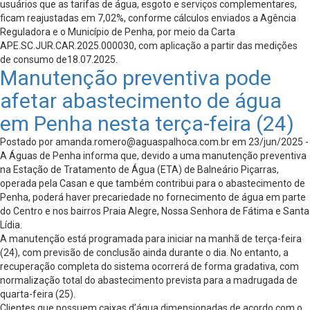
usuários que as tarifas de água, esgoto e serviços complementares,
ficam reajustadas em 7,02%, conforme cálculos enviados a Agência
Reguladora e o Município de Penha, por meio da Carta
APE.SC.JUR.CAR.2025.000030, com aplicação a partir das medições
de consumo de18.07.2025.
Manutenção preventiva pode
afetar abastecimento de água
em Penha nesta terça-feira (24)
Postado por
amanda.romero@aguaspalhoca.com.br
em 23/jun/2025 -
A Águas de Penha informa que, devido a uma manutenção preventiva
na Estação de Tratamento de Água (ETA) de Balneário Piçarras,
operada pela Casan e que também contribui para o abastecimento de
Penha, poderá haver precariedade no fornecimento de água em parte
do Centro e nos bairros Praia Alegre, Nossa Senhora de Fátima e Santa
Lídia.
A manutenção está programada para iniciar na manhã de terça-feira
(24), com previsão de conclusão ainda durante o dia. No entanto, a
recuperação completa do sistema ocorrerá de forma gradativa, com
normalização total do abastecimento prevista para a madrugada de
quarta-feira (25).
Clientes que possuem caixas d’água dimensionadas de acordo com o