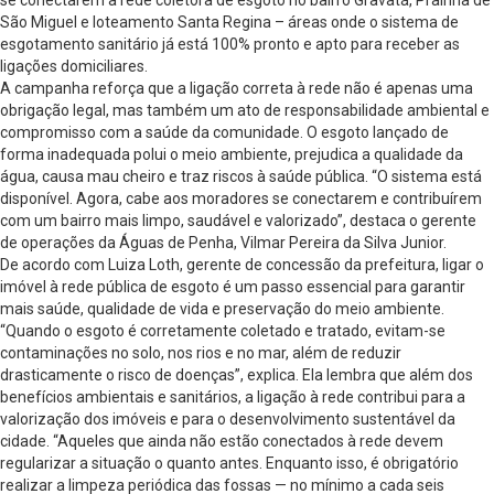
se conectarem à rede coletora de esgoto no bairro Gravatá, Prainha de
São Miguel e loteamento Santa Regina – áreas onde o sistema de
esgotamento sanitário já está 100% pronto e apto para receber as
ligações domiciliares.
A campanha reforça que a ligação correta à rede não é apenas uma
obrigação legal, mas também um ato de responsabilidade ambiental e
compromisso com a saúde da comunidade. O esgoto lançado de
forma inadequada polui o meio ambiente, prejudica a qualidade da
água, causa mau cheiro e traz riscos à saúde pública. “O sistema está
disponível. Agora, cabe aos moradores se conectarem e contribuírem
com um bairro mais limpo, saudável e valorizado”, destaca o gerente
de operações da Águas de Penha, Vilmar Pereira da Silva Junior.
De acordo com Luiza Loth, gerente de concessão da prefeitura, ligar o
imóvel à rede pública de esgoto é um passo essencial para garantir
mais saúde, qualidade de vida e preservação do meio ambiente.
“Quando o esgoto é corretamente coletado e tratado, evitam-se
contaminações no solo, nos rios e no mar, além de reduzir
drasticamente o risco de doenças”, explica. Ela lembra que além dos
benefícios ambientais e sanitários, a ligação à rede contribui para a
valorização dos imóveis e para o desenvolvimento sustentável da
cidade. “Aqueles que ainda não estão conectados à rede devem
regularizar a situação o quanto antes. Enquanto isso, é obrigatório
realizar a limpeza periódica das fossas — no mínimo a cada seis